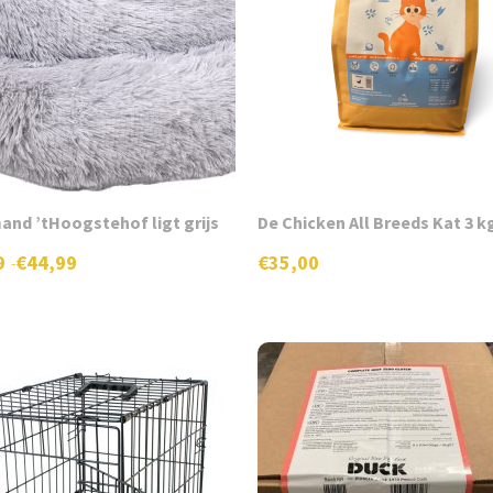
op
de
productpagina
and ’tHoogstehof ligt grijs
De Chicken All Breeds Kat 3 k
9
€
44,99
€
35,00
-
se:
re
.
n