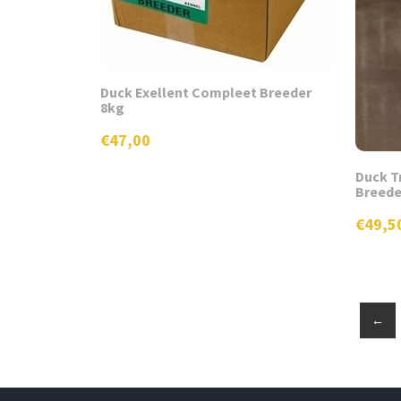
worden
op
de
product
Duck Exellent Compleet Breeder
8kg
€
47,00
Duck T
Breede
€
49,5
←