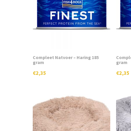
Compleet Natvoer – Haring 185
Comple
gram
gram
€
2,35
€
2,35