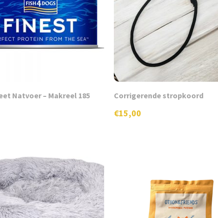
et Natvoer – Makreel 185
Corrigerende stropkoord
€
15,00
Dit
product
heeft
meerdere
variaties.
Deze
optie
kan
gekozen
worden