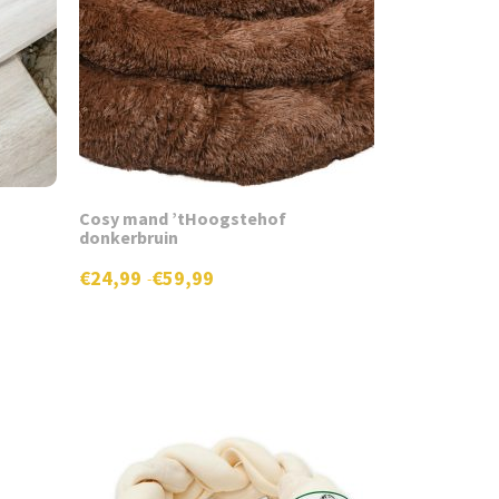
Cosy mand ’tHoogstehof
donkerbruin
€
24,99
€
59,99
-
Prijsklasse:
€24,99
Dit
tot
product
€59,99
heeft
meerdere
variaties.
Deze
optie
kan
gekozen