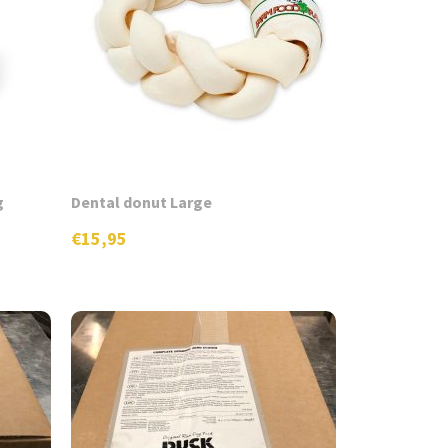
worden
op
de
productpagina
g
Dental donut Large
€
15,95