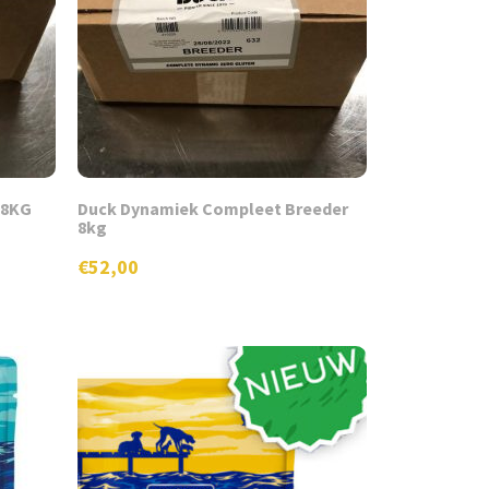
 8KG
Duck Dynamiek Compleet Breeder
8kg
€
52,00