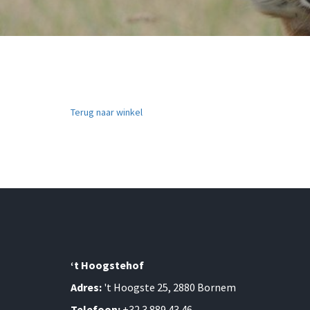
Terug naar winkel
‘t Hoogstehof
Adres:
't Hoogste 25, 2880 Bornem
Telefoon:
+32 3 889 43 46