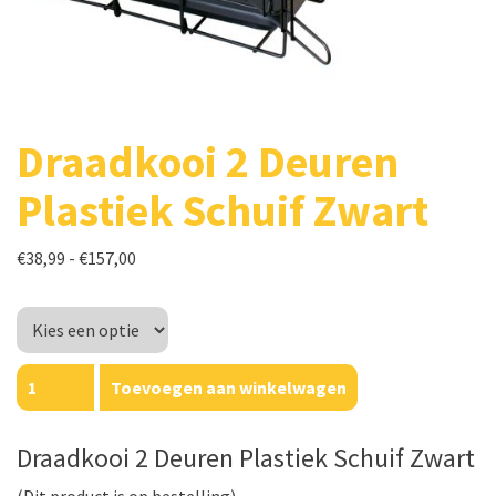
Draadkooi 2 Deuren
Plastiek Schuif Zwart
Prijsklasse:
€
38,99
-
€
157,00
€38,99
Lengte
tot
€157,00
Draadkooi
Toevoegen aan winkelwagen
2
Deuren
Home
Plastiek
Draadkooi 2 Deuren Plastiek Schuif Zwart
Schuif
Shop