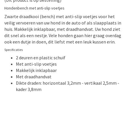
(Dit product is op bestelling)
Zwart
aantal
Hondenbench met anti-slip voetjes
Gratis staal
Zwarte draadkooi (bench) met anti-slip voetjes voor het
veilig vervoeren van uw hond in de auto of als slaapplaats in
Contact
huis. Makkelijk inklapbaar, met draadhandvat. Uw hond ziet
dit snel als een nestje. Vele honden gaan hier graag overdag
Naar website hondenhotel
ook een dutje in doen, dit liefst met een leuk kussen erin.
Specificaties
2 deuren en plastic schuif
Met anti-slip voetjes
Makkelijk inklapbaar
Met draadhandvat
Dikte draden: horizontaal 3,2mm - vertikaal 2,5mm -
kader 3,8mm