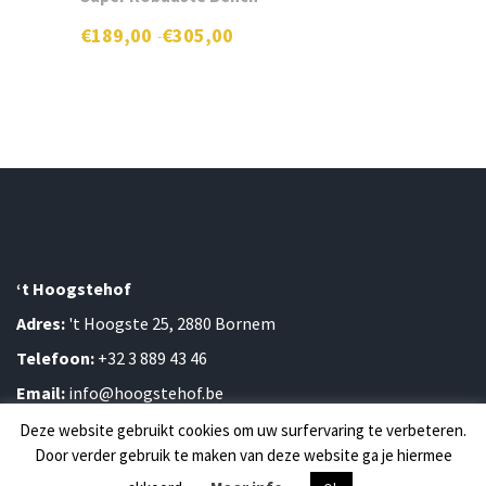
€
189,00
€
305,00
-
Prijsklasse:
€189,00
Dit
tot
product
€305,00
heeft
meerdere
variaties.
Deze
optie
kan
gekozen
worden
op
‘t Hoogstehof
de
Adres:
't Hoogste 25, 2880 Bornem
productpagina
Telefoon:
+32 3 889 43 46
Email:
info@hoogstehof.be
0
Deze website gebruikt cookies om uw surfervaring te verbeteren.
Door verder gebruik te maken van deze website ga je hiermee
©2026
Hoogstehof
|
Privacy & Cookies