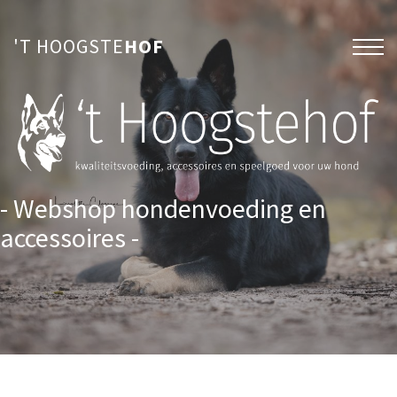
'T HOOGSTE
HOF
- Webshop hondenvoeding en
accessoires -