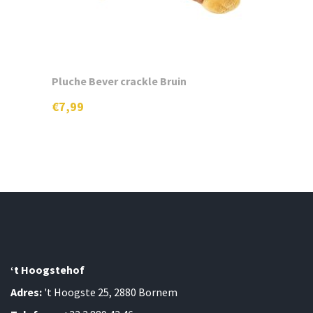
Pluche Bever crackle Bruin
€
7,99
‘t Hoogstehof
Adres:
't Hoogste 25, 2880 Bornem