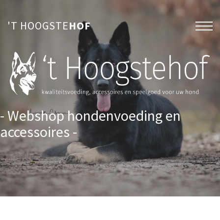
'T HOOGSTE
HOF
- Webshop hondenvoeding en
accessoires -