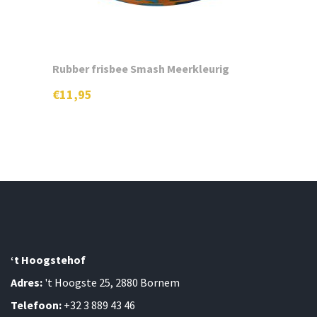
Rubber frisbee Smash Meerkleurig
€
11,95
‘t Hoogstehof
Adres:
't Hoogste 25, 2880 Bornem
Telefoon:
+32 3 889 43 46