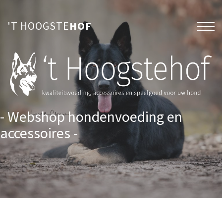
'T HOOGSTE
HOF
- Webshop hondenvoeding en
accessoires -