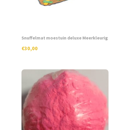
Shop
Gratis staal
Snuffelmat moestuin deluxe Meerkleurig
Contact
€
30,00
Naar website hondenhotel