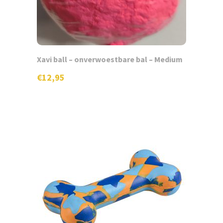
Xavi ball – onverwoestbare bal – Medium
€
12,95
Dit
product
heeft
meerdere
variaties.
Deze
optie
kan
gekozen
worden
op
de
productpagina