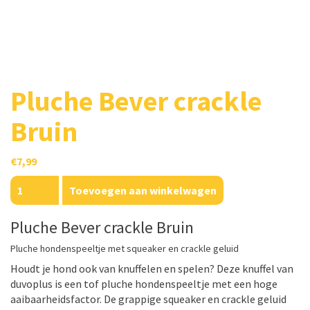
Pluche Bever crackle
Bruin
€
7,99
Pluche
Toevoegen aan winkelwagen
Bever
crackle
Pluche Bever crackle Bruin
Bruin
aantal
Pluche hondenspeeltje met squeaker en crackle geluid
Houdt je hond ook van knuffelen en spelen? Deze knuffel van
duvoplus is een tof pluche hondenspeeltje met een hoge
aaibaarheidsfactor. De grappige squeaker en crackle geluid