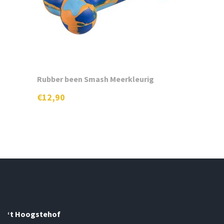
Rubber been Smash Meerkleurig
€
12,90
‘t Hoogstehof