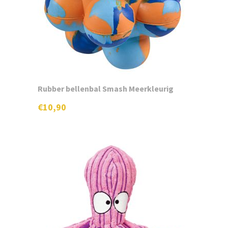
Home
Shop
Gratis staal
Rubber bellenbal Smash Meerkleurig
Contact
€
10,90
Naar website hondenhotel