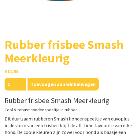
Rubber frisbee Smash
Meerkleurig
€
11,95
Rubber
Toevoegen aan winkelwagen
frisbee
Smash
Rubber frisbee Smash Meerkleurig
Meerkleurig
aantal
Cool & robust hondenspeeltje in rubber
Dit duurzaam rubberen Smash hondenspeeltje van duvoplus
in de vorm van een frisbee blijft de all-time favourite van elke
hond. De coole kleuren zijn zowel voor hond als baasje een