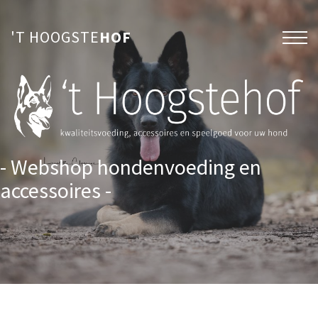
'T HOOGSTE
HOF
- Webshop hondenvoeding en
accessoires -