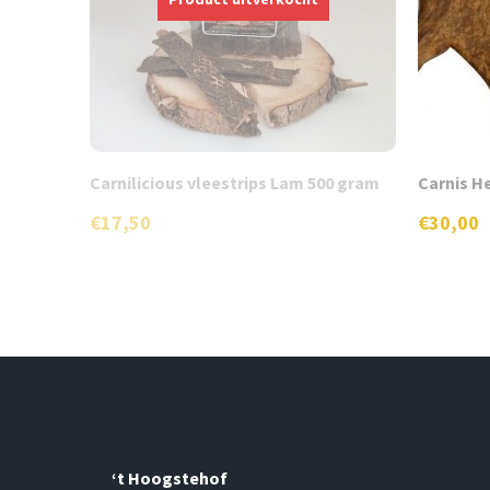
Carnilicious vleestrips Lam 500 gram
Carnis H
€
17,50
€
30,00
‘t Hoogstehof