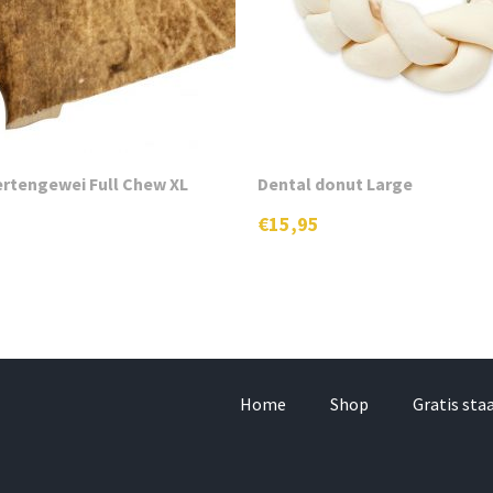
ertengewei Full Chew XL
Dental donut Large
€
15,95
Home
Shop
Gratis sta