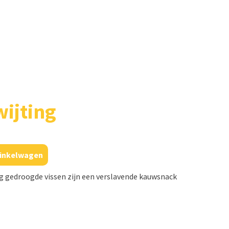
ijting
inkelwagen
g gedroogde vissen zijn een verslavende kauwsnack