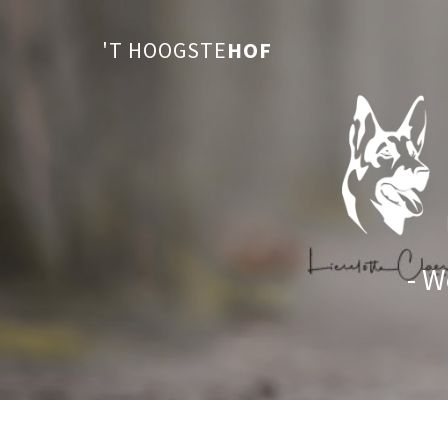
'T HOOGSTE
HOF
- W