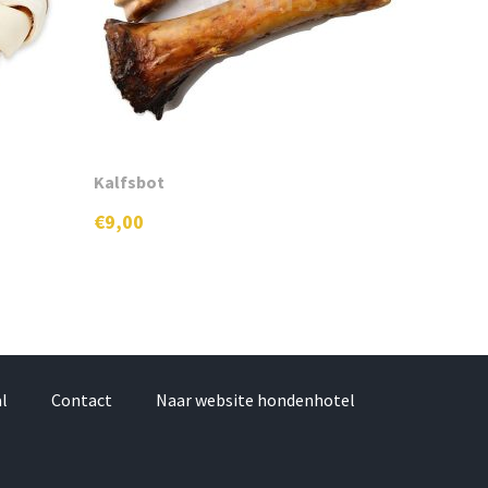
Kalfsbot
€
9,00
al
Contact
Naar website hondenhotel