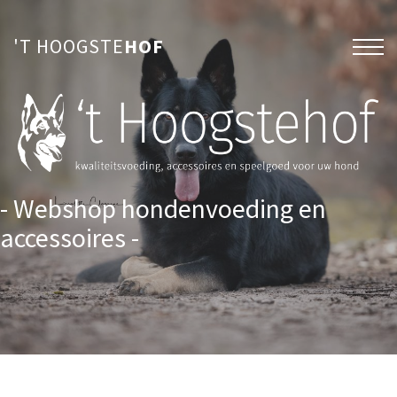
'T HOOGSTE
HOF
- Webshop hondenvoeding en
accessoires -