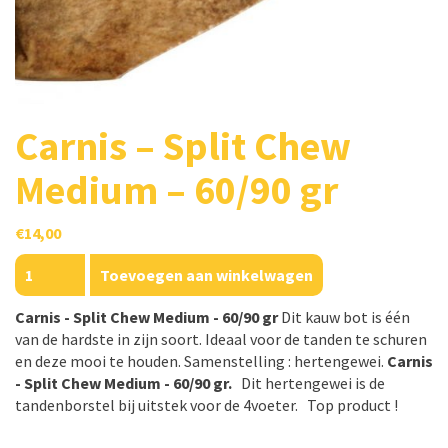
Carnis – Split Chew
Medium – 60/90 gr
€
14,00
Carnis
Toevoegen aan winkelwagen
-
Split
Carnis - Split Chew Medium - 60/90 gr
Dit kauw bot is één
Chew
van de hardste in zijn soort. Ideaal voor de tanden te schuren
Medium
en deze mooi te houden. Samenstelling : hertengewei.
Carnis
-
- Split Chew Medium - 60/90 gr.
Dit hertengewei is de
60/90
tandenborstel bij uitstek voor de 4voeter. Top product !
gr
aantal