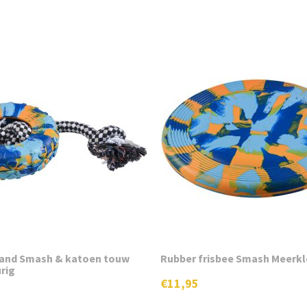
and Smash & katoen touw
Rubber frisbee Smash Meerkl
rig
€
11,95