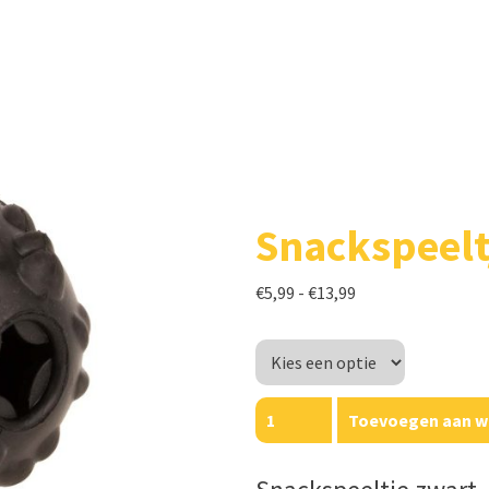
Snackspeelt
Prijsklasse:
€
5,99
-
€
13,99
€5,99
Lengte
tot
€13,99
Snackspeeltje
Toevoegen aan w
zwart
aantal