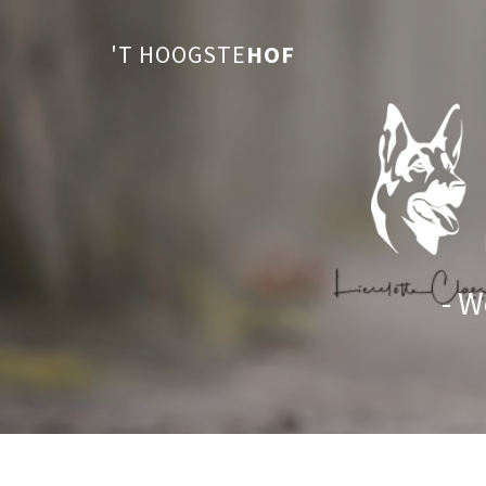
'T HOOGSTE
HOF
- W