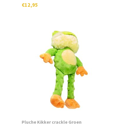
€
12,95
Dit
product
heeft
meerdere
variaties.
Deze
optie
kan
gekozen
worden
op
de
productpagina
Pluche Kikker crackle Groen