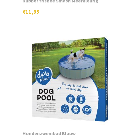
Rubber frisbee Smash Meerkleurig
Gratis staal
€
11,95
Contact
Naar website hondenhotel
Hondenzwembad Blauw