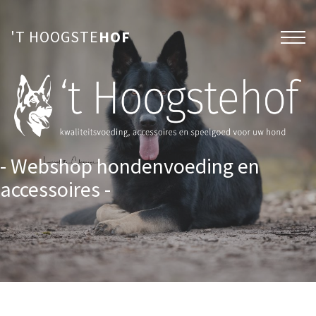
'T HOOGSTE
HOF
- Webshop hondenvoeding en
accessoires -