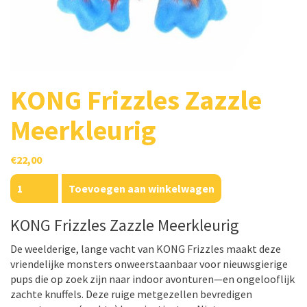
KONG Frizzles Zazzle
Meerkleurig
€
22,00
KONG
Toevoegen aan winkelwagen
Frizzles
Zazzle
KONG Frizzles Zazzle Meerkleurig
Meerkleurig
aantal
De weelderige, lange vacht van KONG Frizzles maakt deze
vriendelijke monsters onweerstaanbaar voor nieuwsgierige
pups die op zoek zijn naar indoor avonturen—en ongelooflijk
zachte knuffels. Deze ruige metgezellen bevredigen