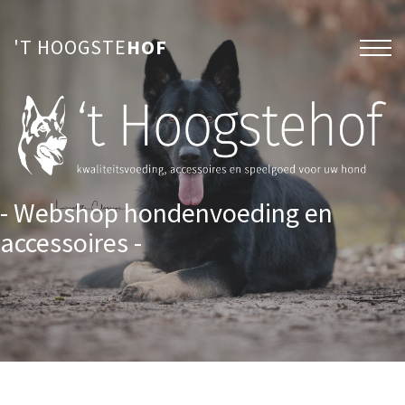
'T HOOGSTE
HOF
- Webshop hondenvoeding en
accessoires -