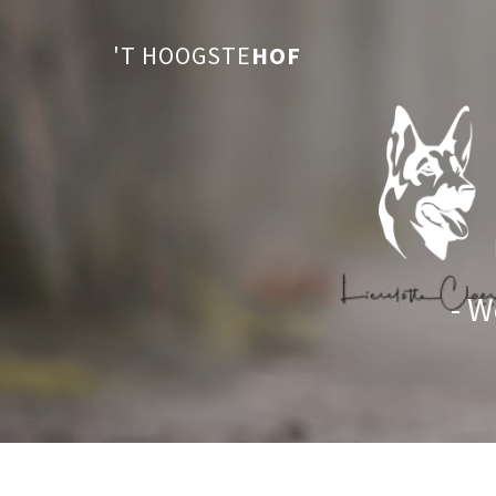
'T HOOGSTE
HOF
- W