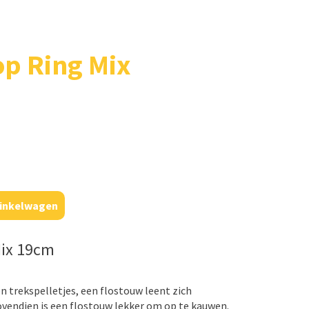
p Ring Mix
inkelwagen
Mix 19cm
n trekspelletjes, een flostouw leent zich
ovendien is een flostouw lekker om op te kauwen.