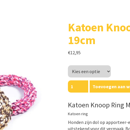
Katoen Knoo
19cm
€
12,95
Kleur
Katoen
Toevoegen aan w
Knoop
Ring
Mix
Katoen Knoop Ring 
19cm
Katoen ring
aantal
Honden zijn dol op apporteer-e
uitstekend voor dit vermaak. B