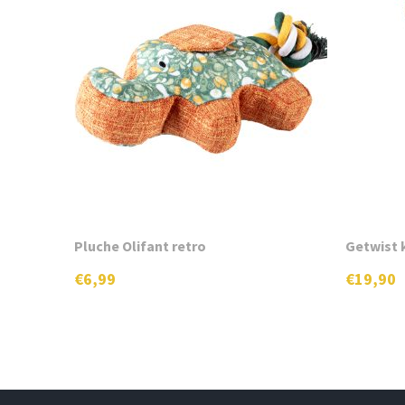
Pluche Olifant retro
Getwist 
€
6,99
€
19,90
Dit
Dit
product
product
heeft
heeft
meerdere
meerdere
variaties.
variaties.
Deze
Deze