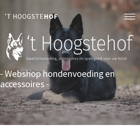
'T HOOGSTE
HOF
- Webshop hondenvoeding en
accessoires -