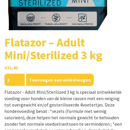
Flatazor – Adult
Mini/Sterilized 3 kg
€
31,40
Flatazor
Toevoegen aan winkelwagen
-
Adult
Flatazor - Adult Mini/Sterilized 3 kg is speciaal ontwikkelde
Mini/Sterilized
voeding voor honden van de kleine rassen met een neiging
3
tot overgewicht en/of gesteriliseerde 4voetertjes. Deze
kg
hondenvoeding bevat : *vezels (formule met weinig
aantal
calorieën), deze helpen het normale gewicht te behouden
zonder het normale voedselrantsoen te verminderen ; *een