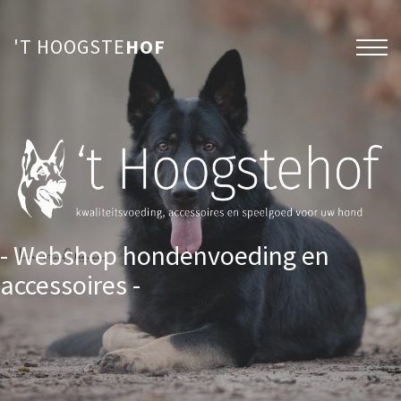
'T HOOGSTE
HOF
- Webshop hondenvoeding en
accessoires -