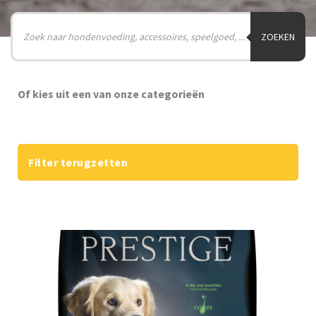
Producten
zoeken
ZOEKEN
Of kies uit een van onze categorieën
Filter terugzetten
Home
Shop
Gratis staal
Contact