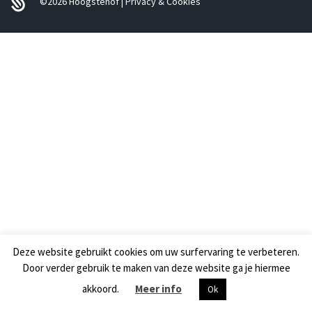
©2026
Hoogstehof
|
Privacy & Cookies
Gratis staal
Contact
Naar website hondenhotel
0
Deze website gebruikt cookies om uw surfervaring te verbeteren.
Door verder gebruik te maken van deze website ga je hiermee
akkoord.
Meer info
Ok