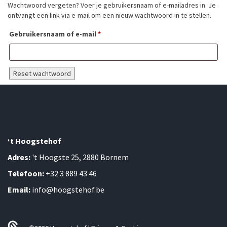
Wachtwoord vergeten? Voer je gebruikersnaam of e-mailadres in. Je
ontvangt een link via e-mail om een nieuw wachtwoord in te stellen.
'T HOOGSTE
HOF
Vereist
Gebruikersnaam of e-mail
*
Reset wachtwoord
‘t Hoogstehof
Adres:
't Hoogste 25, 2880 Bornem
Telefoon:
+32 3 889 43 46
Home
Email:
info@hoogstehof.be
Shop